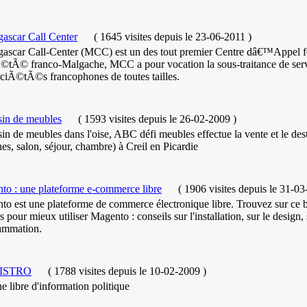
votre site.
ascar Call Center
(
1645 visites
depuis le 23-06-2011
)
ascar Call-Center (MCC) est un des tout premier Centre dâ€™Appe
©tÃ© franco-Malgache, MCC a pour vocation la sous-traitance de serv
ociÃ©tÃ©s francophones de toutes tailles.
in de meubles
(
1593 visites
depuis le 26-02-2009
)
n de meubles dans l'oise, ABC défi meubles effectue la vente et le de
nes, salon, séjour, chambre) à Creil en Picardie
to : une plateforme e-commerce libre
(
1906 visites
depuis le 31-03
o est une plateforme de commerce électronique libre. Trouvez sur ce bl
s pour mieux utiliser Magento : conseils sur l'installation, sur le design, 
ammation.
ISTRO
(
1788 visites
depuis le 10-02-2009
)
e libre d'information politique