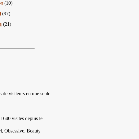
on
(10)
l
(97)
s
(21)
 de visiteurs en une seule
1640 visites
depuis le
rl, Obsessive, Beauty