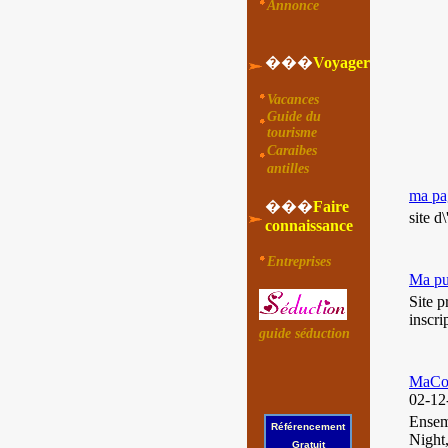
Annonce
���
Voyager
Vacances
Guide du
tourisme
Caraibes
antilles
ma pa
���
Faire
site d
connaissance
Entreprises
Ma pub
Site p
inscri
guide séduction
MaCom
02-12
Ensem
Référencement
Night,
Gratuit