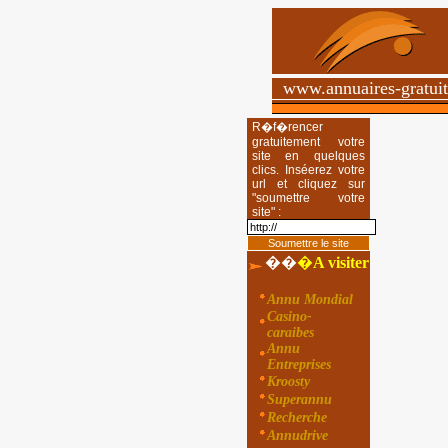
www.annuaires-gratui
R�f�rencer
gratuitement votre
site en quelques
clics. Inséerez votre
url et cliquez sur
"soumettre votre
site" :
��
�
A visiter
Annu Mondial
Casino-
caraibes
Annu
Entreprises
Kroosty
Superannu
Recherche
Annudrive