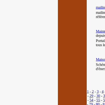
maili
maili
référe
Mainte
depui
Portai
tous l
Maiso
Schéma
d'éner
1
-
2
-
3
-
4
-
29
-
30
-
3
-
54
-
55
-
5
-
79
-
80
-
8