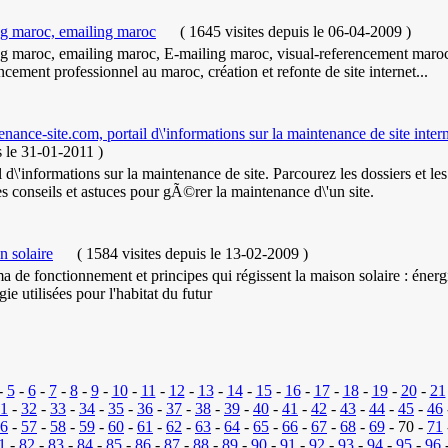
ng maroc, emailing maroc
(
1645 visites
depuis le 06-04-2009
)
ng maroc, emailing maroc, E-mailing maroc, visual-referencement maro
ncement professionnel au maroc, création et refonte de site internet...
nance-site.com, portail d\'informations sur la maintenance de site inter
s le 31-01-2011
)
l d\'informations sur la maintenance de site. Parcourez les dossiers et le
es conseils et astuces pour gÃ©rer la maintenance d\'un site.
n solaire
(
1584 visites
depuis le 13-02-2009
)
 de fonctionnement et principes qui régissent la maison solaire : éner
gie utilisées pour l'habitat du futur
-
5
-
6
-
7
-
8
-
9
-
10
-
11
-
12
-
13
-
14
-
15
-
16
-
17
-
18
-
19
-
20
-
21
1
-
32
-
33
-
34
-
35
-
36
-
37
-
38
-
39
-
40
-
41
-
42
-
43
-
44
-
45
-
46
6
-
57
-
58
-
59
-
60
-
61
-
62
-
63
-
64
-
65
-
66
-
67
-
68
-
69
- 70 -
71
1
-
82
-
83
-
84
-
85
-
86
-
87
-
88
-
89
-
90
-
91
-
92
-
93
-
94
-
95
-
96