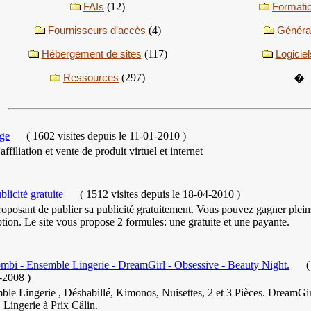
FAIs
(12)
Formati
Fournisseurs d'accès
(4)
Généra
Hébergement de sites
(117)
Logiciel
Ressources
(297)
�
ge
(
1602 visites
depuis le 11-01-2010
)
\'affiliation et vente de produit virtuel et internet
licité gratuite
(
1512 visites
depuis le 18-04-2010
)
roposant de publier sa publicité gratuitement. Vous pouvez gagner pleins
ption. Le site vous propose 2 formules: une gratuite et une payante.
bi - Ensemble Lingerie - DreamGirl - Obsessive - Beauty Night.
(
-2008
)
ble Lingerie , Déshabillé, Kimonos, Nuisettes, 2 et 3 Pièces. DreamGi
 Lingerie à Prix Câlin.