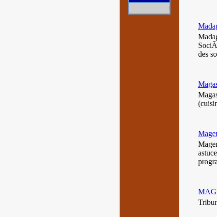
Référencez gratuitement 
Madag
Madag
SociÃ
des s
Magas
Magasi
(cuisi
Magen
Magent
astuce
progr
MAG
Tribun