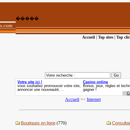
�����
ts.com
|
|
Accueil
Top sites
Top clic
Accueil
=>
Internet
Boutiques en ligne
(770)
Consulta