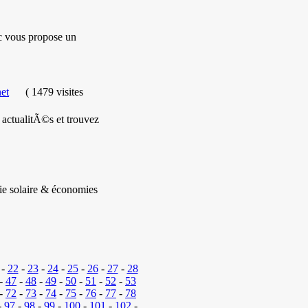
c vous propose un
net
(
1479 visites
s actualitÃ©s et trouvez
gie solaire & économies
-
22
-
23
-
24
-
25
-
26
-
27
-
28
-
47
-
48
-
49
-
50
-
51
-
52
-
53
-
72
-
73
-
74
-
75
-
76
-
77
-
78
-
97
-
98
-
99
-
100
-
101
-
102
-