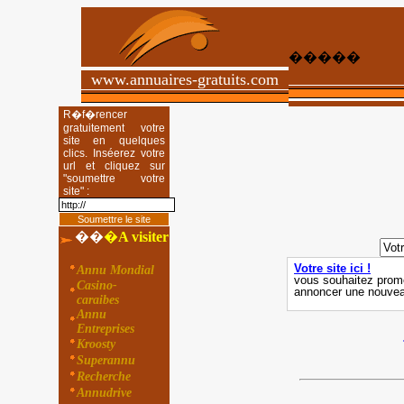
�����
www.annuaires-gratuits.com
R�f�rencer
gratuitement votre
site en quelques
clics. Inséerez votre
url et cliquez sur
"soumettre votre
site" :
��
�
A visiter
Annu Mondial
Casino-
caraibes
Annu
Entreprises
Kroosty
Superannu
Recherche
Annudrive