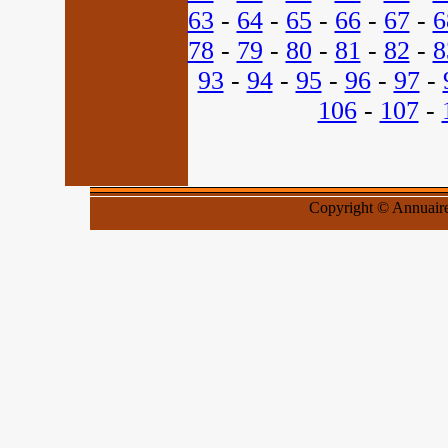
63
-
64
-
65
-
66
-
67
-
6
78
-
79
-
80
-
81
-
82
-
8
93
-
94
-
95
-
96
-
97
-
106
-
107
-
Copyright © Annuaires