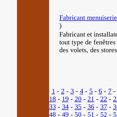
Fabricant menuiserie
)
Fabricant et installa
tout type de fenêtres
des volets, des stor
1
-
2
-
3
-
4
-
5
-
6
-
7
18
-
19
-
20
-
21
-
22
-
2
33
-
34
-
35
-
36
-
37
-
3
48
-
49
-
50
-
51
-
52
-
5