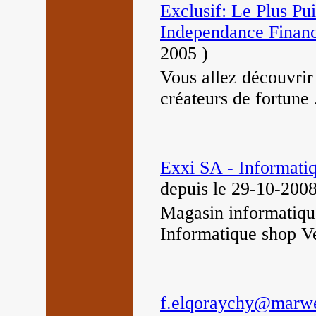
Exclusif: Le Plus Pu
Independance Financ
2005
)
Vous allez découvrir
créateurs de fortune 
Exxi SA - Informati
depuis le 29-10-200
Magasin informatique
Informatique shop V
f.elqoraychy@marw