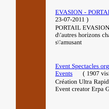
EVASION - PORTA
23-07-2011
)
PORTAIL EVASION : 
d\'autres horizons ch
s\'amusant
Event Spectacles org
Events
(
1907 vis
Création Ultra Rapide
Event creator Erpa 