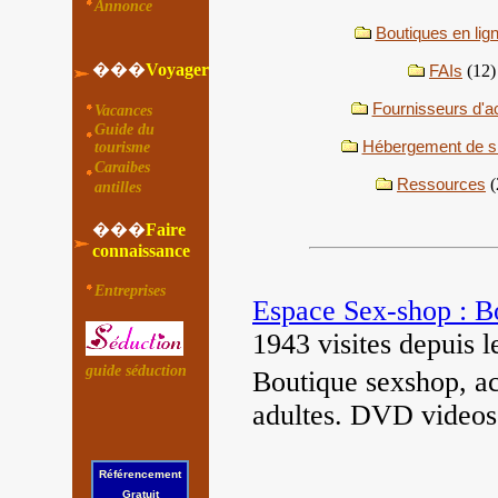
Annonce
Boutiques en lig
���
Voyager
FAIs
(12)
Fournisseurs d'a
Vacances
Guide du
Hébergement de si
tourisme
Caraibes
Ressources
(
antilles
���
Faire
connaissance
Entreprises
Espace Sex-shop : Bo
1943 visites
depuis 
guide séduction
Boutique sexshop, ac
adultes. DVD videos
Référencement
Gratuit