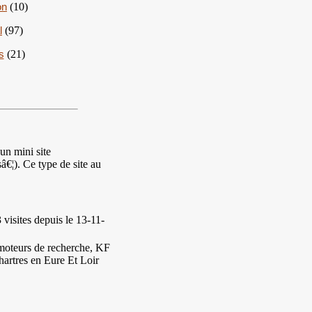
on
(10)
l
(97)
s
(21)
un mini site
€¦). Ce type de site au
 visites
depuis le 13-11-
moteurs de recherche, KF
rtres en Eure Et Loir