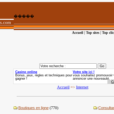
�����
ts.com
|
|
Accueil
Top sites
Top clic
Accueil
=>
Internet
Boutiques en ligne
(770)
Consulta