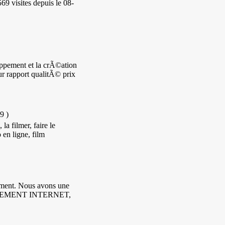
69 visites
depuis le 08-
pement et la crÃ©ation
eur rapport qualitÃ© prix
09
)
 filmer, faire le
 en ligne, film
ement. Nous avons une
GEMENT INTERNET,