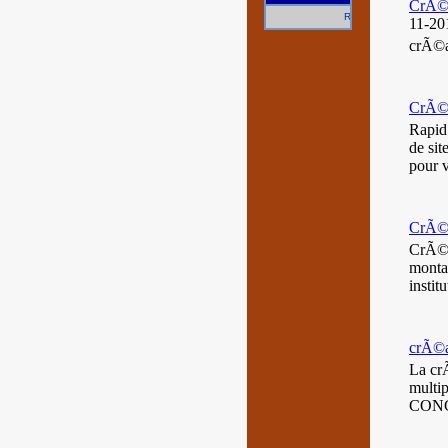
CrÃ©at
Référencez gratuitement 
11-20
crÃ©at
CrÃ©at
Rapid
de sit
pour v
CrÃ©a
CrÃ©a
montag
instit
crÃ©at
La cr
mult
CONC