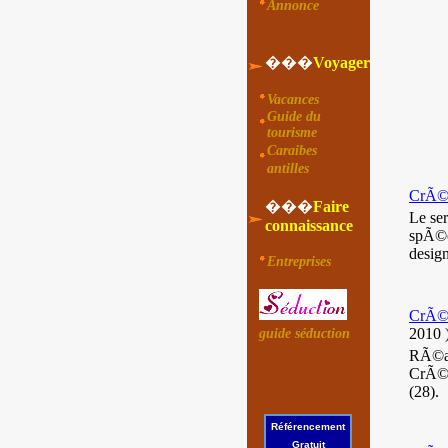
Annonce
���
Voyager
Vacances
Guide du
tourisme
Caraibes
antilles
CrÃ©at
���
Faire
Le se
connaissance
spÃ©ci
desig
Entreprises
CrÃ©a
2010
guide séduction
RÃ©al
CrÃ©a
(28).
Référencement
Gratuit