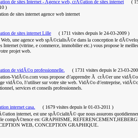
ion de sites Internet - Agence web, crÃ©ation de sites internet
(
15
votre site.
10
)
ion de sites internet agence web internet
ion de sites internet Lille
(
1711 visites
depuis le 24-03-2009
)
 Web, une agence web spÃ©cialisÃ©e dans la conception le dÃ©velop
es Internet (vitrine, e commerce, immobilier etc.) vous propose le meill
otre projet web.
tion de vidÃ©o professionnelle.
(
1731 visites
depuis le 23-03-20
tion-VidÃ©o.com vous propose d\'apprendre Ã crÃ©er une vidÃ©o, la
e vidÃ©o, l\'utiliser sur votre site web. VidÃ©o d\'entreprise, vidÃ©o
utionnel, services et conseils professionnels.
ion internet casa.
(
1679 visites
depuis le 01-03-2011
)
Ã©ation internet, est une spÃ©cialitÃ© que nous assurons quotidienn
iple compÃ©tence en: GRAPHISME, REFERENCEMENT,HEBER
EPTION WEB, CONCEPTION GRAPHIQUE.