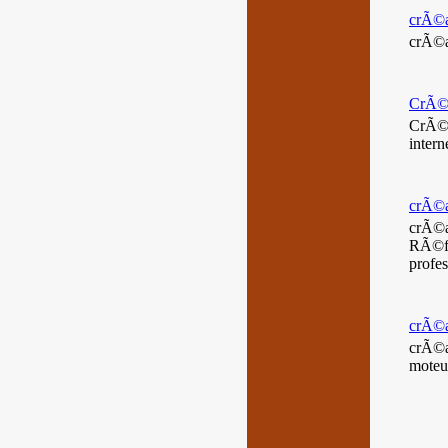
crÃ©at
crÃ©a
CrÃ©at
CrÃ©a
intern
crÃ©at
crÃ©a
RÃ©fÃ
profes
crÃ©at
crÃ©at
moteur