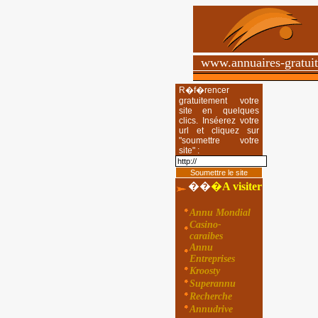
www.annuaires-gratui
R�f�rencer
gratuitement votre
site en quelques
clics. Inséerez votre
url et cliquez sur
"soumettre votre
site" :
��
�
A visiter
Annu Mondial
Casino-
caraibes
Annu
Entreprises
Kroosty
Superannu
Recherche
Annudrive