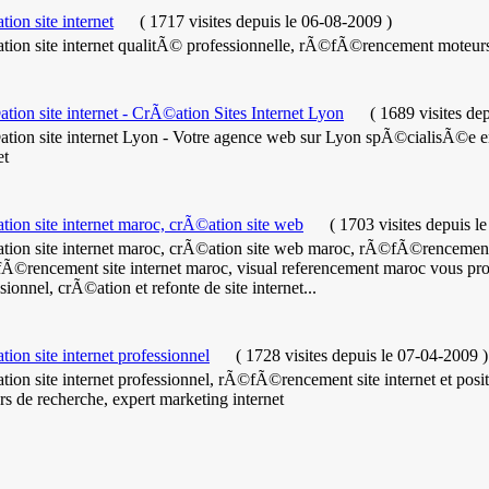
ion site internet
(
1717 visites
depuis le 06-08-2009
)
tion site internet qualitÃ© professionnelle, rÃ©fÃ©rencement moteur
ion site internet - CrÃ©ation Sites Internet Lyon
(
1689 visites
dep
tion site internet Lyon - Votre agence web sur Lyon spÃ©cialisÃ©e e
et
ion site internet maroc, crÃ©ation site web
(
1703 visites
depuis l
tion site internet maroc, crÃ©ation site web maroc, rÃ©fÃ©rencemen
©rencement site internet maroc, visual referencement maroc vous 
sionnel, crÃ©ation et refonte de site internet...
ion site internet professionnel
(
1728 visites
depuis le 07-04-2009
)
ion site internet professionnel, rÃ©fÃ©rencement site internet et posi
s de recherche, expert marketing internet