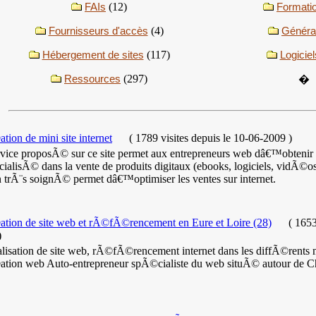
FAIs
(12)
Formati
Fournisseurs d'accès
(4)
Généra
Hébergement de sites
(117)
Logiciel
Ressources
(297)
�
ion de mini site internet
(
1789 visites
depuis le 10-06-2009
)
rvice proposÃ© sur ce site permet aux entrepreneurs web dâ€™obtenir 
alisÃ© dans la vente de produits digitaux (ebooks, logiciels, vidÃ©osâ
n trÃ¨s soignÃ© permet dâ€™optimiser les ventes sur internet.
tion de site web et rÃ©fÃ©rencement en Eure et Loire (28)
(
1653
)
isation de site web, rÃ©fÃ©rencement internet dans les diffÃ©rents 
tion web Auto-entrepreneur spÃ©cialiste du web situÃ© autour de Cha