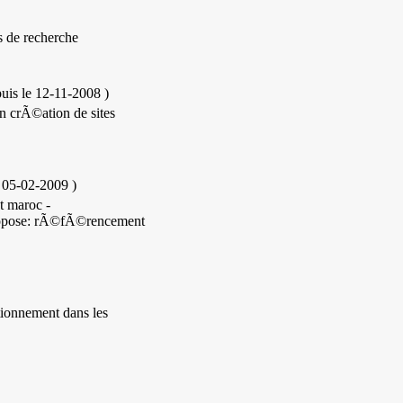
s de recherche
uis le 12-11-2008
)
n crÃ©ation de sites
e 05-02-2009
)
t maroc -
propose: rÃ©fÃ©rencement
tionnement dans les