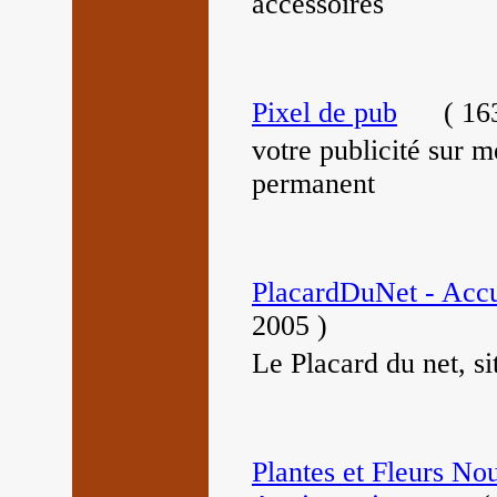
accessoires
Pixel de pub
(
163
votre publicité sur m
permanent
PlacardDuNet - Accu
2005
)
Le Placard du net, si
Plantes et Fleurs Nou