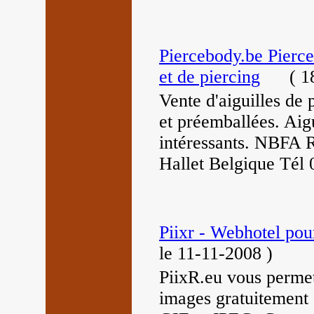
Piercebody.be Pierceb
et de piercing
(
18
Vente d'aiguilles de p
et préemballées. Aigu
intéressants. NBFA
Hallet Belgique Tél 
Piixr - Webhotel pou
le 11-11-2008
)
PiixR.eu vous permet
images gratuitement 