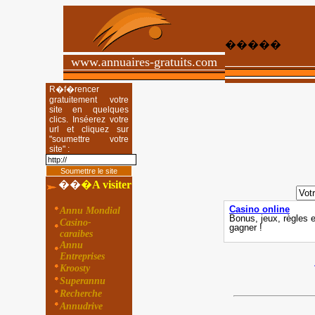
�����
www.annuaires-gratuits.com
R�f�rencer
gratuitement votre
site en quelques
clics. Inséerez votre
url et cliquez sur
"soumettre votre
site" :
��
�
A visiter
Annu Mondial
Casino-
caraibes
Annu
Entreprises
Kroosty
Superannu
Recherche
Annudrive