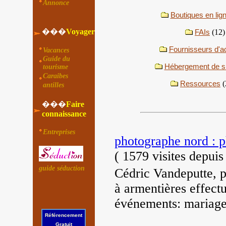
Annonce
Boutiques en lig
���
Voyager
FAIs
(12)
Fournisseurs d'a
Vacances
Guide du
Hébergement de si
tourisme
Caraibes
Ressources
(
antilles
���
Faire
connaissance
Entreprises
photographe nord : p
(
1579 visites
depuis
guide séduction
Cédric Vandeputte, p
à armentières effect
événements: mariage,
Référencement
Gratuit