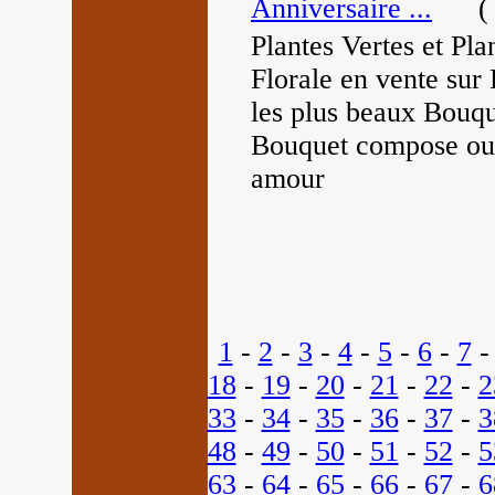
Anniversaire ...
(
Plantes Vertes et Pla
Florale en vente sur 
les plus beaux Bouq
Bouquet compose ou 
amour
1
-
2
-
3
-
4
-
5
-
6
-
7
18
-
19
-
20
-
21
-
22
-
2
33
-
34
-
35
-
36
-
37
-
3
48
-
49
-
50
-
51
-
52
-
5
63
-
64
-
65
-
66
-
67
-
6