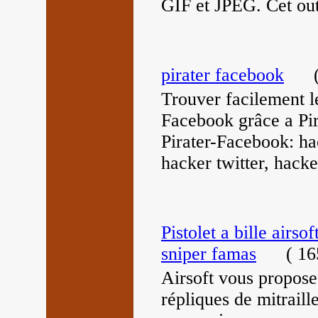
GIF et JPEG. Cet outi
pirater facebook
Trouver facilement l
Facebook grâce a Pir
Pirater-Facebook: ha
hacker twitter, hacke
Pistolet a bille airsof
sniper famas
(
165
Airsoft vous propose 
répliques de mitraill