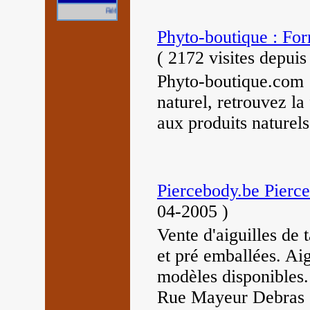
Référencez gratuitement votre site.
Phyto-boutique : For
(
2172 visites
depuis
Phyto-boutique.com :
naturel, retrouvez la 
aux produits naturels
Piercebody.be Pierce
04-2005
)
Vente d'aiguilles de t
et pré emballées. Aig
modèles disponibles.
Rue Mayeur Debras 