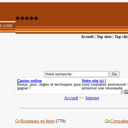
�����
ts.com
|
|
Accueil
Top sites
Top clic
Accueil
=>
Internet
Boutiques en ligne
(770)
Consulta