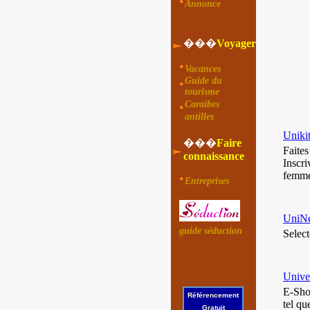
Annonce
���
Voyager
Vacances
Guide du
tourisme
Caraibes
antilles
Unikit
���
Faire
Faites
connaissance
Inscri
femme
Entreprises
UniNe
guide séduction
Selec
Unive
E-Shop
Référencement
tel qu
Gratuit