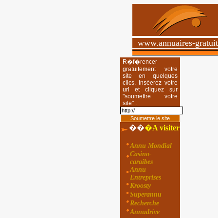
www.annuaires-gratui
R�f�rencer
gratuitement votre
site en quelques
clics. Inséerez votre
url et cliquez sur
"soumettre votre
site" :
��
�
A visiter
Annu Mondial
Casino-
caraibes
Annu
Entreprises
Kroosty
Superannu
Recherche
Annudrive