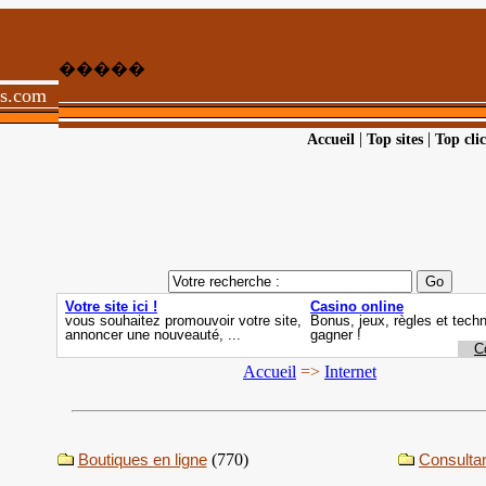
�����
ts.com
|
|
Accueil
Top sites
Top clic
Accueil
=>
Internet
Boutiques en ligne
(770)
Consulta