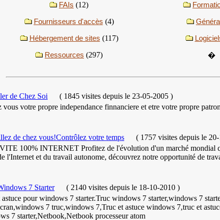
FAIs
(12)
Formati
Fournisseurs d'accès
(4)
Généra
Hébergement de sites
(117)
Logiciel
Ressources
(297)
�
ller de Chez Soi
(
1845 visites
depuis le 23-05-2005
)
 vous votre propre independance finnanciere et etre votre propre patro
llez de chez vous!Contrôlez votre temps
(
1757 visites
depuis le 20
ITE 100% INTERNET Profitez de l'évolution d'un marché mondial qui
de l'Internet et du travail autonome, découvrez notre opportunité de trava
Windows 7 Starter
(
2140 visites
depuis le 18-10-2010
)
t astuce pour windows 7 starter.Truc windows 7 starter,windows 7 start
cran,windows 7 truc,windows 7,Truc et astuce windows 7,truc et astuce
ws 7 starter,Netbook,Netbook processeur atom