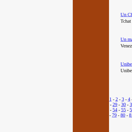
Un Ch
Tchat 
Un max
Venez 
Unibe
Unibet
1
-
2
-
3
-
4
-
29
-
30
-
3
-
54
-
55
-
5
-
79
-
80
-
8