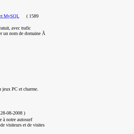
 et MySQL
(
1589
it, avec trafic
lier un nom de domaine Ã
n jeux PC et charme.
e 28-08-2008
)
e à notre autosurf
 visiteurs et de visites