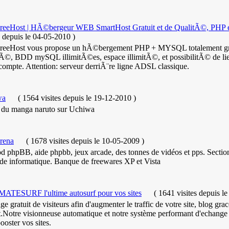
otre site.
reeHost | HÃ©bergeur WEB SmartHost Gratuit et de QualitÃ©, PHP
s
depuis le 04-05-2010
)
reeHost vous propose un hÃ©bergement PHP + MYSQL totalement gratu
itÃ©, BDD mySQL illimitÃ©es, espace illimitÃ©, et possibilitÃ© de 
compte. Attention: serveur derriÃ¨re ligne ADSL classique.
wa
(
1564 visites
depuis le 19-12-2010
)
r du manga naruto sur Uchiwa
arena
(
1678 visites
depuis le 10-05-2009
)
d phpBB, aide phpbb, jeux arcade, des tonnes de vidéos et pps. Sectio
ide informatique. Banque de freewares XP et Vista
ATESURF l'ultime autosurf pour vos sites
(
1641 visites
depuis l
e gratuit de visiteurs afin d'augmenter le traffic de votre site, blog grac
t.Notre visionneuse automatique et notre système performant d'echange de
ooster vos sites.