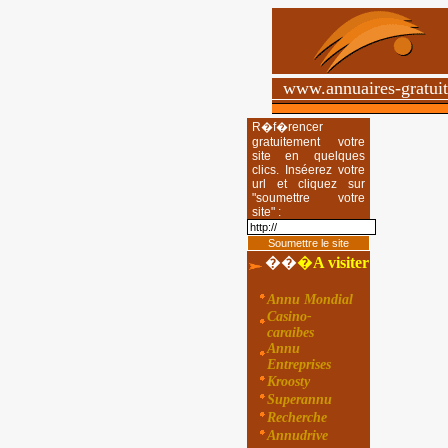
www.annuaires-gratui
R�f�rencer
gratuitement votre
site en quelques
clics. Inséerez votre
url et cliquez sur
"soumettre votre
site" :
��
�
A visiter
Annu Mondial
Casino-
caraibes
Annu
Entreprises
Kroosty
Superannu
Recherche
Annudrive