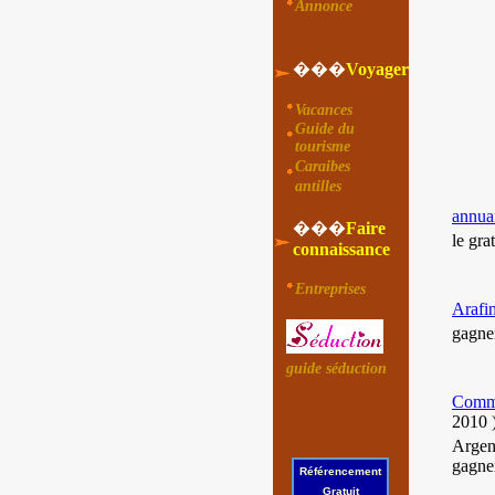
Annonce
���
Voyager
Vacances
Guide du
tourisme
Caraibes
antilles
annuai
���
Faire
le gra
connaissance
Entreprises
Arafin
gagner
guide séduction
Commen
2010
Argent
gagner
Référencement
Gratuit