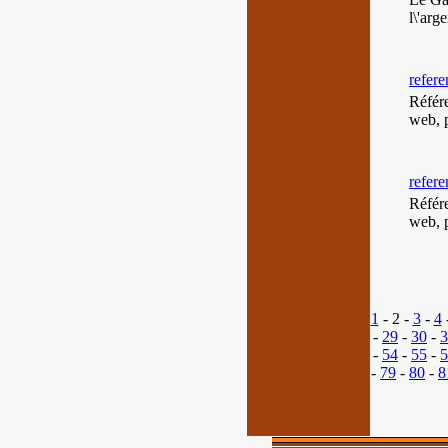
l\'arg
refer
Référe
web, p
refer
Référe
web, p
1
- 2 -
3
-
4
-
29
-
30
-
3
-
54
-
55
-
5
-
79
-
80
-
8