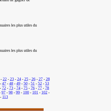
uaires les plus utiles du
uaires les plus utiles du
-
22
-
23
-
24
-
25
-
26
-
27
-
28
-
47
-
48
-
49
-
50
-
51
-
52
-
53
-
72
-
73
-
74
-
75
-
76
-
77
-
78
-
97
-
98
-
99
-
100
-
101
-
102
-
-
113