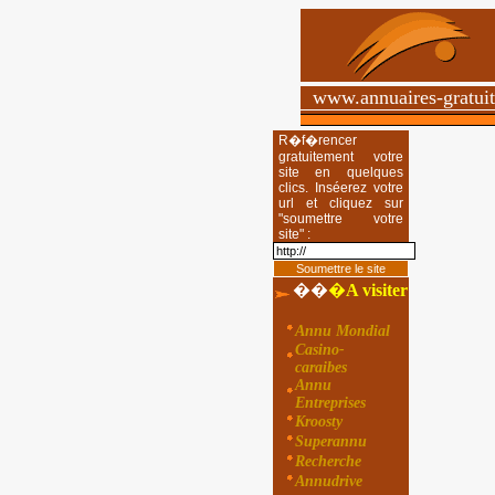
www.annuaires-gratui
R�f�rencer
gratuitement votre
site en quelques
clics. Inséerez votre
url et cliquez sur
"soumettre votre
site" :
��
�
A visiter
Annu Mondial
Casino-
caraibes
Annu
Entreprises
Kroosty
Superannu
Recherche
Annudrive