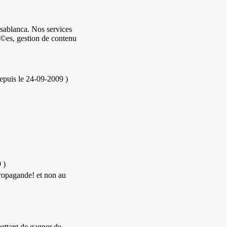
ablanca. Nos services
Ã©es, gestion de contenu
epuis le 24-09-2009
)
9
)
propagande! et non au
ttant de gagner de