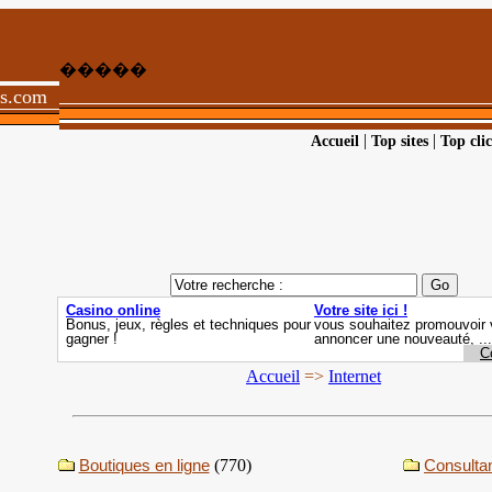
�����
ts.com
|
|
Accueil
Top sites
Top clic
Accueil
=>
Internet
Boutiques en ligne
(770)
Consulta