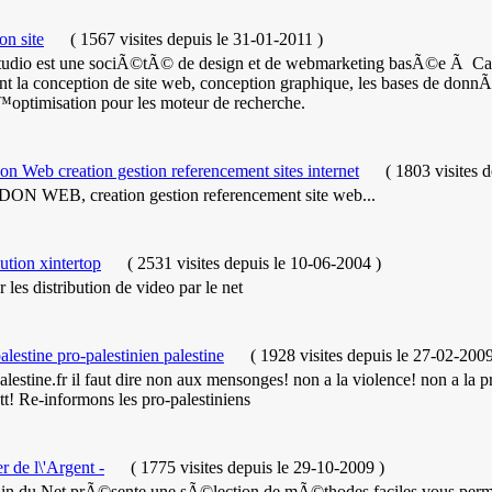
tre site.
on site
(
1567 visites
depuis le 31-01-2011
)
udio est une sociÃ©tÃ© de design et de webmarketing basÃ©e Ã Cas
nt la conception de site web, conception graphique, les bases de donn
™optimisation pour les moteur de recherche.
n Web creation gestion referencement sites internet
(
1803 visites
d
ON WEB, creation gestion referencement site web...
bution xintertop
(
2531 visites
depuis le 10-06-2004
)
ur les distribution de video par le net
alestine pro-palestinien palestine
(
1928 visites
depuis le 27-02-200
lestine.fr il faut dire non aux mensonges! non a la violence! non a la 
t! Re-informons les pro-palestiniens
 de l\'Argent -
(
1775 visites
depuis le 29-10-2009
)
in du Net prÃ©sente une sÃ©lection de mÃ©thodes faciles vous perme