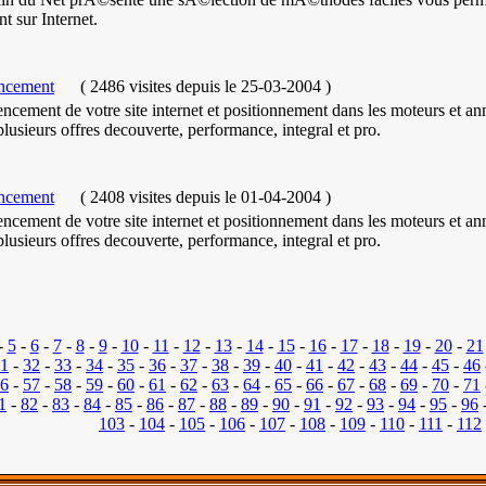
ent sur Internet.
encement
(
2486 visites
depuis le 25-03-2004
)
ncement de votre site internet et positionnement dans les moteurs et ann
lusieurs offres decouverte, performance, integral et pro.
encement
(
2408 visites
depuis le 01-04-2004
)
ncement de votre site internet et positionnement dans les moteurs et ann
lusieurs offres decouverte, performance, integral et pro.
-
5
-
6
-
7
-
8
-
9
-
10
-
11
-
12
-
13
-
14
-
15
-
16
-
17
-
18
-
19
-
20
-
21
1
-
32
-
33
-
34
-
35
-
36
-
37
-
38
-
39
-
40
-
41
-
42
-
43
-
44
-
45
-
46
6
-
57
-
58
-
59
-
60
-
61
-
62
-
63
-
64
-
65
-
66
-
67
-
68
-
69
-
70
-
71
1
-
82
-
83
-
84
-
85
-
86
-
87
-
88
-
89
-
90
-
91
-
92
-
93
-
94
-
95
-
96
103
-
104
-
105
-
106
-
107
-
108
-
109
-
110
-
111
-
112