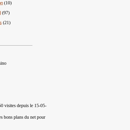
on
(10)
l
(97)
s
(21)
sino
0 visites
depuis le 15-05-
es bons plans du net pour