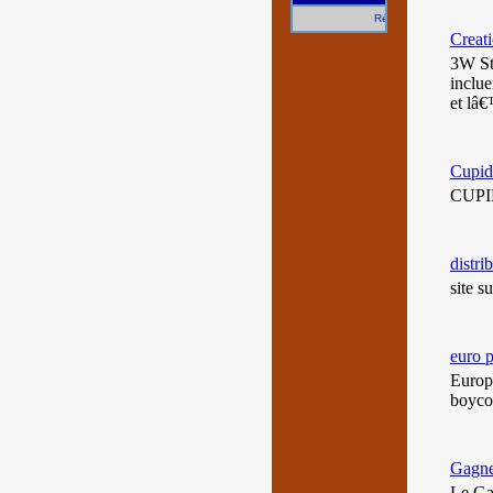
Référencez gratuitement vo
Creati
3W St
inclue
et lâ€
Cupido
CUPID
distri
site s
euro p
Europa
boycot
Gagner
Le Ga