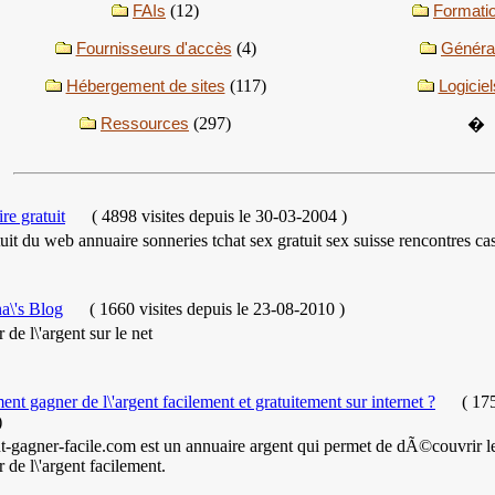
FAIs
(12)
Formati
Fournisseurs d'accès
(4)
Généra
Hébergement de sites
(117)
Logiciel
Ressources
(297)
�
re gratuit
(
4898 visites
depuis le 30-03-2004
)
tuit du web annuaire sonneries tchat sex gratuit sex suisse rencontres ca
a\'s Blog
(
1660 visites
depuis le 23-08-2010
)
 de l\'argent sur le net
t gagner de l\'argent facilement et gratuitement sur internet ?
(
175
)
-gagner-facile.com est un annuaire argent qui permet de dÃ©couvrir l
 de l\'argent facilement.