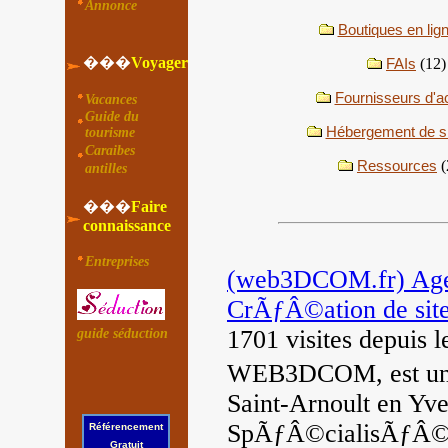
Annonce
Boutiques en lig
���
Voyager
FAIs
(12)
Fournisseurs d'a
Vacances
Guide du
Hébergement de si
tourisme
Caraibes
Ressources
(
antilles
���
Faire
connaissance
Entreprises
(web3DCOM.fr) Agen
CrÃƒÂ©ation de site
1701 visites
depuis l
guide séduction
WEB3DCOM, est un
Saint-Arnoult en Yve
SpÃƒÂ©cialisÃƒÂ©e 
Référencement
Gratuit