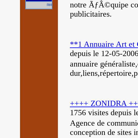
notre ÃƒÂ©quipe co
Référencez gratuitement votre site.
publicitaires.
**1 Annuaire Art et
depuis le 12-05-200
annuaire généraliste,
dur,liens,répertoire
++++ ZONIDRA ++++
1756 visites
depuis 
Agence de communic
conception de sites 