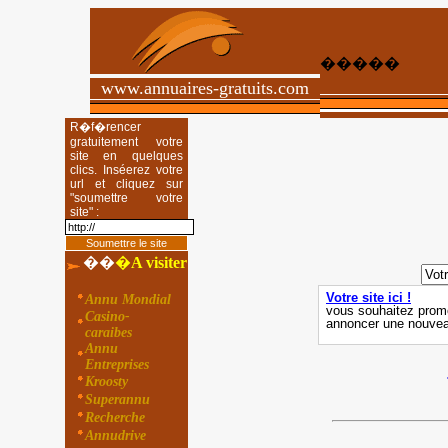
�����
www.annuaires-gratuits.com
R�f�rencer
gratuitement votre
site en quelques
clics. Inséerez votre
url et cliquez sur
"soumettre votre
site" :
��
�
A visiter
Annu Mondial
Casino-
caraibes
Annu
Entreprises
Kroosty
Superannu
Recherche
Annudrive