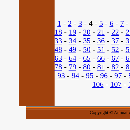
1
-
2
-
3
- 4 -
5
-
6
-
7
18
-
19
-
20
-
21
-
22
-
2
33
-
34
-
35
-
36
-
37
-
3
48
-
49
-
50
-
51
-
52
-
5
63
-
64
-
65
-
66
-
67
-
6
78
-
79
-
80
-
81
-
82
-
8
93
-
94
-
95
-
96
-
97
-
106
-
107
-
Copyright © Annuaires