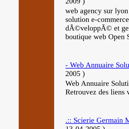
2009
)
web agency sur lyon
solution e-commerce
dÃ©veloppÃ© et ger
boutique web Open 
- Web Annuaire Solu
2005
)
Web Annuaire Solutio
Retrouvez des liens v
.:: Scierie Germain 
13-04-2005
)