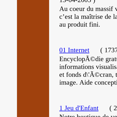
Au coeur du massif 
c’est la maîtrise de l
au produit fini.
01 Internet
(
1737
EncyclopÃ©die gratui
informations visualis
et fonds d\'Ã©cran, 
image. Aide concepti
1 Jeu d'Enfant
(
2
Notre boutique de ve