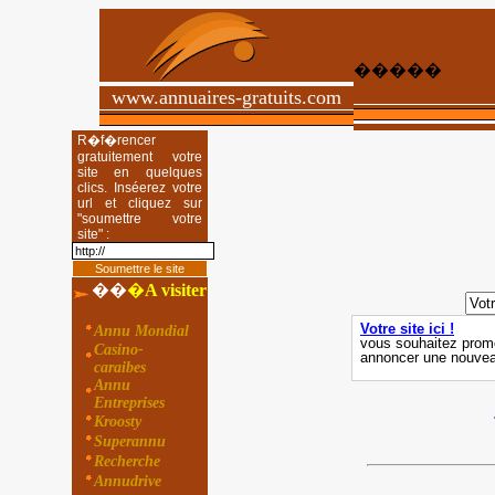
�����
www.annuaires-gratuits.com
R�f�rencer
gratuitement votre
site en quelques
clics. Inséerez votre
url et cliquez sur
"soumettre votre
site" :
��
�
A visiter
Annu Mondial
Casino-
caraibes
Annu
Entreprises
Kroosty
Superannu
Recherche
Annudrive