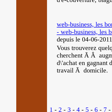
web-business, les bo
- web-business, les b
depuis le 04-06-201
Vous trouverez quelq
cherchent Ã Â augme
d\'achat en gagnant d
travail Ã domicile.
1
-
2
-
3
-
4
-
5
-
6
-
7