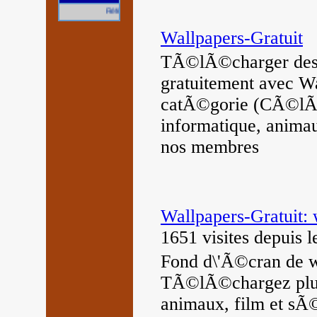
Référencez gratuitement votre site.
Wallpapers-Gratuit
TÃ©lÃ©charger des m
gratuitement avec W
catÃ©gorie (CÃ©lÃ©
informatique, animau
nos membres
Wallpapers-Gratuit: 
1651 visites
depuis 
Fond d\'Ã©cran de wa
TÃ©lÃ©chargez plus
animaux, film et sÃ