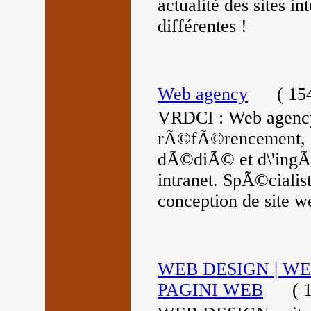
actualité des sites i
différentes !
Web agency
(
154
VRDCI : Web agency 
rÃ©fÃ©rencement, d
dÃ©diÃ© et d\'ingÃ©n
intranet. SpÃ©cialis
conception de site w
WEB DESIGN | WE
PAGINI WEB
(
1