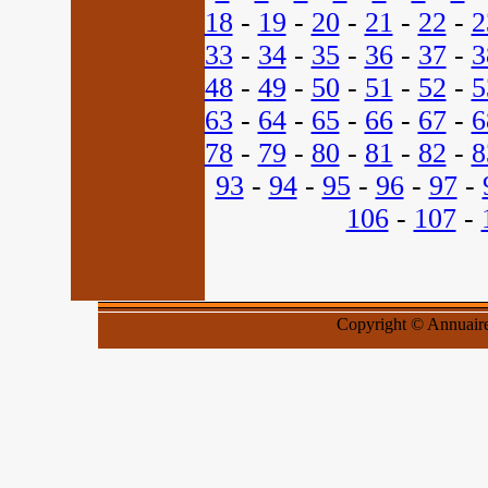
18
-
19
-
20
-
21
-
22
-
2
33
-
34
-
35
-
36
-
37
-
3
48
-
49
-
50
-
51
-
52
-
5
63
-
64
-
65
-
66
-
67
-
6
78
-
79
-
80
-
81
-
82
-
8
93
-
94
-
95
-
96
-
97
-
106
-
107
-
Copyright © Annuaires