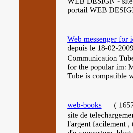
WEB DESIGN - site d
portail WEB DESIGN
Web messenger for ic
depuis le 18-02-200
Communication Tube -
for the popular im
Tube is compatible w
web-books
(
1657
site de telechargem
l'argent facilement , 
d'e-couverture, blag