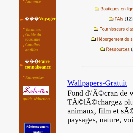
Annonce
Boutiques en lig
���
Voyager
FAIs
(12)
Fournisseurs d'a
Vacances
Guide du
Hébergement de si
tourisme
Caraibes
Ressources
(
antilles
���
Faire
connaissance
Entreprises
Wallpapers-Gratuit
Fond d\'Ã©cran de wa
guide séduction
TÃ©lÃ©chargez plus
animaux, film et sÃ
paysages, nature, voit
Référencement
Gratuit