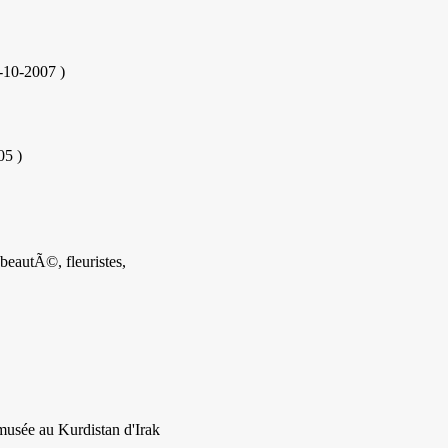
1-10-2007
)
05
)
beautÃ©, fleuristes,
musée au Kurdistan d'Irak