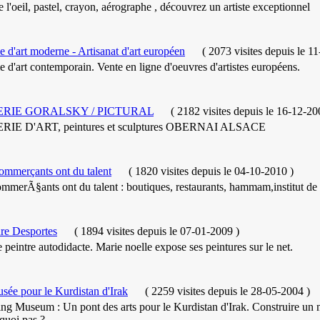
 l'oeil, pastel, crayon, aérographe , découvrez un artiste exceptionnel
e d'art moderne - Artisanat d'art européen
(
2073 visites
depuis le 1
e d'art contemporain. Vente en ligne d'oeuvres d'artistes européens.
RIE GORALSKY / PICTURAL
(
2182 visites
depuis le 16-12-20
IE D'ART, peintures et sculptures OBERNAI ALSACE
ommerçants ont du talent
(
1820 visites
depuis le 04-10-2010
)
mmerÃ§ants ont du talent : boutiques, restaurants, hammam,institut de 
ure Desportes
(
1894 visites
depuis le 07-01-2009
)
e peintre autodidacte. Marie noelle expose ses peintures sur le net.
sée pour le Kurdistan d'Irak
(
2259 visites
depuis le 28-05-2004
)
ng Museum : Un pont des arts pour le Kurdistan d'Irak. Construire un 
quoi pas ?