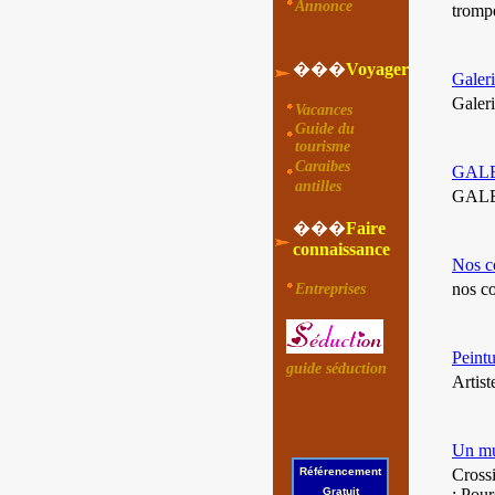
Annonce
trompe
���
Voyager
Galeri
Galeri
Vacances
Guide du
tourisme
Caraibes
GALE
antilles
GALER
���
Faire
connaissance
Nos c
nos co
Entreprises
Peint
guide séduction
Artist
Un mu
Référencement
Crossi
Gratuit
: Pour