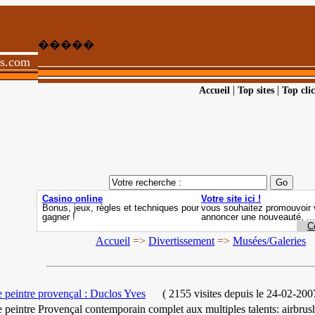
�����
ts.com
|
|
Accueil
Top sites
Top clic
Accueil
=>
Divertissement
=>
Musées/Galeries
e peintre provençal : Duclos Yves
(
2155 visites
depuis le 24-02-200
e peintre Provençal contemporain complet aux multiples talents: airbrush,