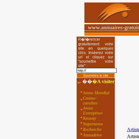
www.annuaires-gratui
R�f�rencer
gratuitement votre
site en quelques
clics. Inséerez votre
url et cliquez sur
"soumettre votre
site" :
��
�
A visiter
Annu Mondial
Casino-
caraibes
Annu
Entreprises
Kroosty
Superannu
Artist
Recherche
Annudrive
Artist